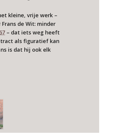
t kleine, vrije werk –
s
Frans de Wit: minder
67
– dat iets weg heeft
ract als figuratief kan
s is dat hij ook elk