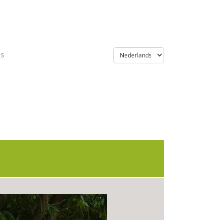
language
ns