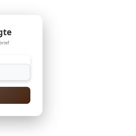
gte
brief