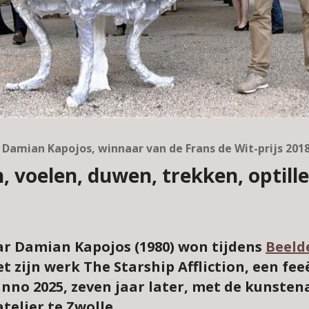
Damian Kapojos, winnaar van de Frans de Wit-prijs 201
n, voelen, duwen, trekken, optill
r Damian Kapojos (1980) won tijdens
Beeld
et zijn werk The Starship Affliction, een fe
nno 2025, zeven jaar later, met de kunsten
telier te Zwolle.