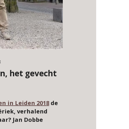
8
en, het gevecht
en in Leiden 2018
de
eëriek, verhalend
aar? Jan Dobbe