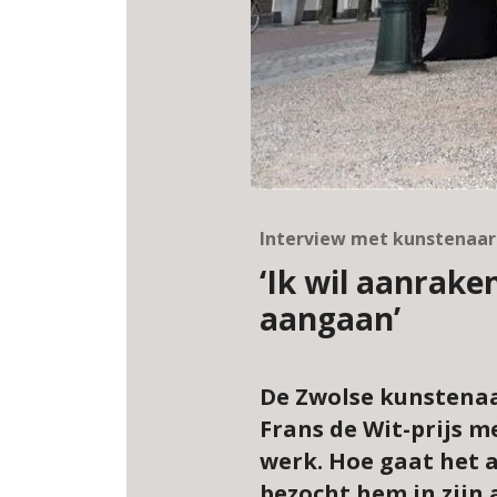
Interview met kunstenaar 
‘Ik wil aanrake
aangaan’
De Zwolse kunstenaa
Frans de Wit-prijs m
werk. Hoe gaat het a
bezocht hem in zijn a