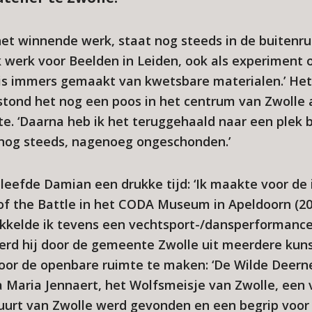
 het winnende werk, staat nog steeds in de buitenru
k werk voor Beelden in Leiden, ook als experiment 
is immers gemaakt van kwetsbare materialen.’ Het
n stond het nog een poos in het centrum van Zwolle
e. ‘Daarna heb ik het teruggehaald naar een plek b
t nog steeds, nagenoeg ongeschonden.’
leefde Damian een drukke tijd: ‘Ik maakte voor de 
of the Battle in het CODA Museum in Apeldoorn (20
wikkelde ik tevens een vechtsport-/dansperformanc
 werd hij door de gemeente Zwolle uit meerdere ku
or de openbare ruimte te maken: ‘De Wilde Deerne
Maria Jennaert, het Wolfsmeisje van Zwolle, een 
buurt van Zwolle werd gevonden en een begrip voor