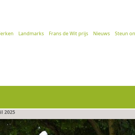
erken
Landmarks
Frans de Wit prijs
Nieuws
Steun o
il 2025