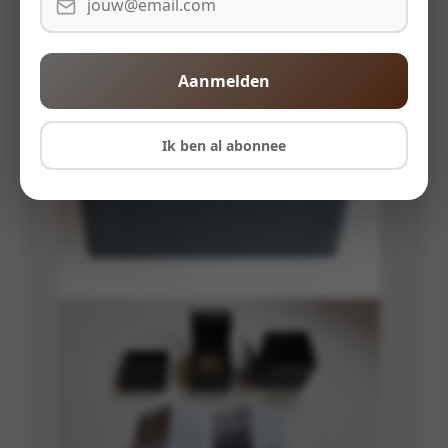
Aanmelden
Ik ben al abonnee