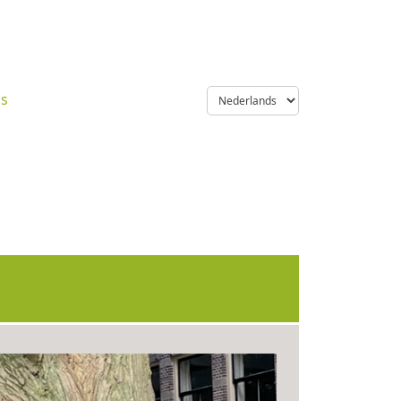
language
ns