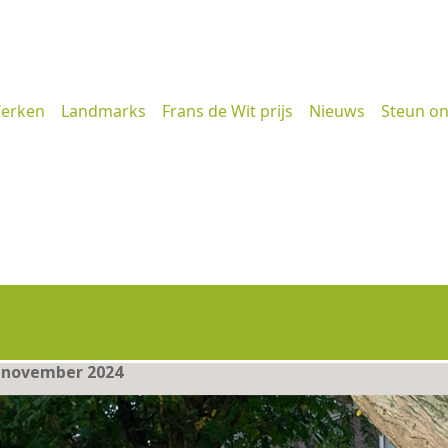
erken
Landmarks
Frans de Wit prijs
Nieuws
Steun o
 november 2024