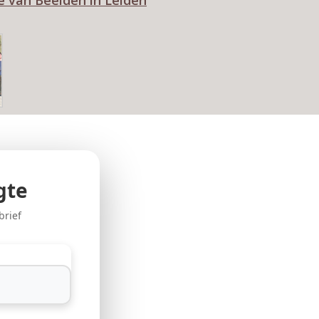
e van Beelden in Leiden
gte
brief