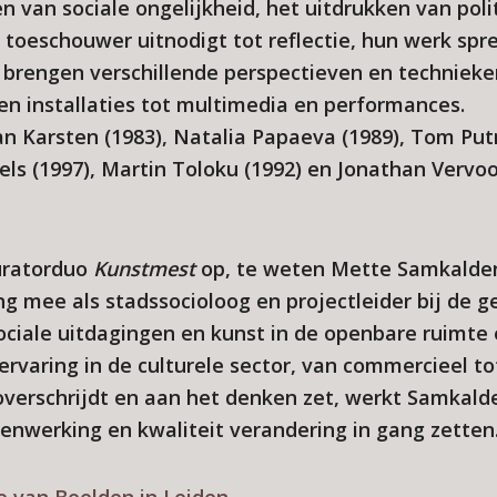
 van sociale ongelijkheid, het uitdrukken van poli
 toeschouwer uitnodigt tot reflectie, hun werk spr
e brengen verschillende perspectieven en technieke
en installaties tot multimedia en performances.
an Karsten (1983), Natalia Papaeva (1989), Tom Put
nels (1997), Martin Toloku (1992) en Jonathan Vervoo
curatorduo
Kunstmest
op, te weten Mette Samkalden
ng mee als stadssocioloog en projectleider bij d
ociale uitdagingen en kunst in de openbare ruimte 
rvaring in de culturele sector, van commercieel to
overschrijdt en aan het denken zet, werkt Samkald
nwerking en kwaliteit verandering in gang zetten