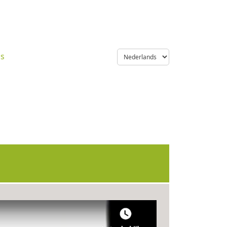
language
ns