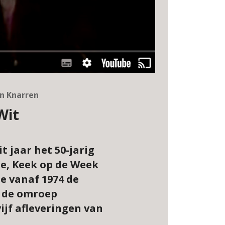
en Knarren
Wit
t jaar het 50-jarig
ie, Keek op de Week
e vanaf 1974 de
t de omroep
ijf afleveringen van