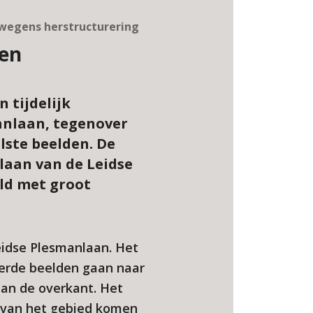
 wegens herstructurering
den
 tijdelijk
anlaan, tegenover
lste beelden. De
laan van de Leidse
ld met groot
eidse Plesmanlaan. Het
jderde beelden gaan naar
aan de overkant. Het
ng van het gebied komen