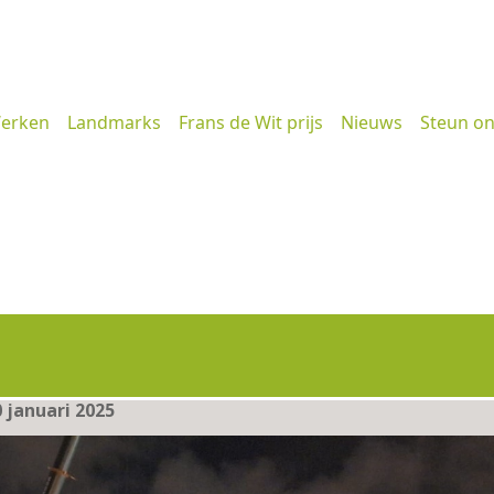
erken
Landmarks
Frans de Wit prijs
Nieuws
Steun o
 januari 2025