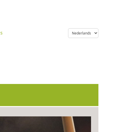
language
ns