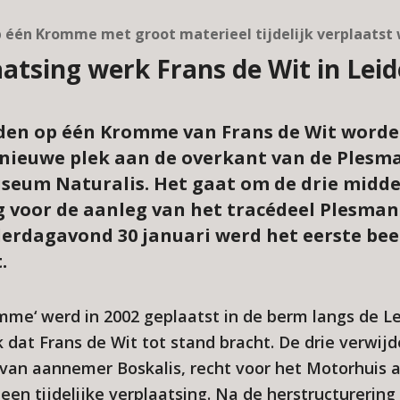
op één Kromme met groot materieel tijdelijk verplaatst
laatsing werk Frans de Wit in Lei
lden op één Kromme van Frans de Wit worden
 nieuwe plek aan de overkant van de Plesm
seum Naturalis. Het gaat om de drie midde
g voor de aanleg van het tracédeel Plesman
erdagavond 30 januari werd het eerste bee
.
omme‘ werd in 2002 geplaatst in de berm langs de L
k dat Frans de Wit tot stand bracht. De drie verwi
 van aannemer Boskalis, recht voor het Motorhuis 
 een tijdelijke verplaatsing. Na de herstructureri