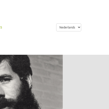
language
ns