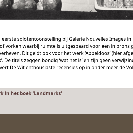
n eerste solotentoonstelling bij Galerie Nouvelles Images i
f vorken waarbij ruimte is uitgespaard voor een in brons ge
 verheven. Dit geldt ook voor het werk ‘Appeldoos’ (hier afge
. De titels zeggen bondig ‘wat het is’ en zijn geen verwijzi
evert De Wit enthousiaste recensies op in onder meer de Vo
rk in het boek 'Landmarks'