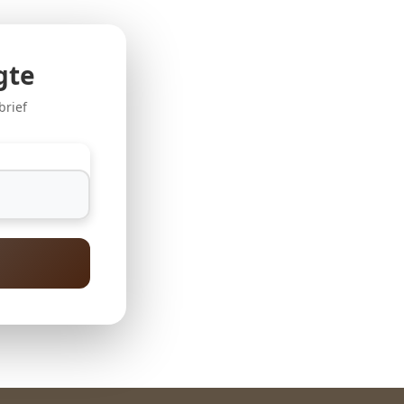
gte
brief