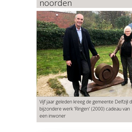
noorden
Vijf jaar geleden kreeg de gemeente Delfzijl d
bijzondere werk 'Ringen' (2000) cadeau van
een inwoner