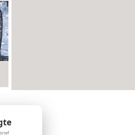
gte
brief