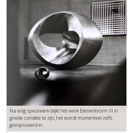
Na enig speurwerk blijkt het werk Elementvorm III in
goede conditie te zijn, het wordt momenteel zelfs
geëxposeerd in...