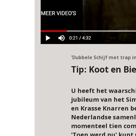
'Dubbele Schijf met trap i
Tip: Koot en B
U heeft het waarschij
jubileum van het Si
en Krasse Knarren b
Nederlandse samenle
momenteel tien compi
'Toen werd nu' kunt