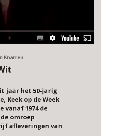
en Knarren
Wit
t jaar het 50-jarig
ie, Keek op de Week
e vanaf 1974 de
t de omroep
ijf afleveringen van