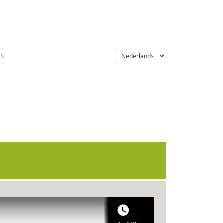
language
ns