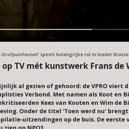
n Grofpuinheuvel' speelt belangrijke rol in leader Krass
ie op TV mét kunstwerk Frans de 
nlijk al gezien of gehoord: de VPRO viert di
mplisties Verbond. Met namen als Koot en B
ekritiseerden Kees van Kooten en Wim de Bi
ving. Onder de titel 'Toen werd nu' breng
latie-uitzendingen op de buis. De eerste v
 u zien op NPO3.