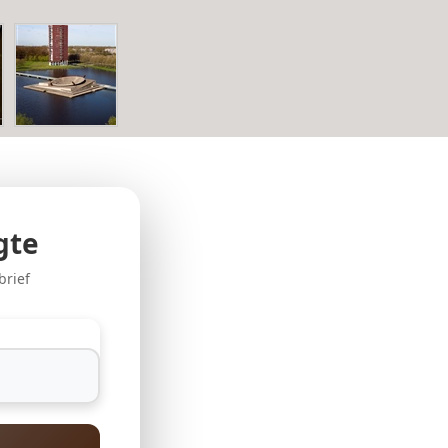
gte
brief