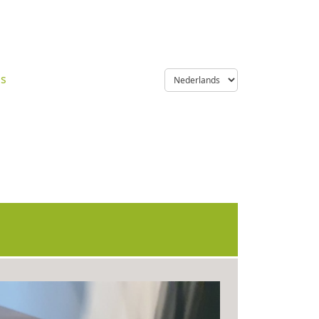
language
ns