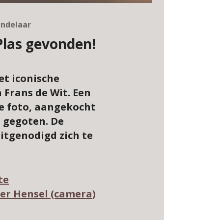
andelaar
 Plas gevonden!
et iconische
 Frans de Wit. Een
e foto, aangekocht
s gegoten. De
itgenodigd zich te
te
ner Hensel (camera)