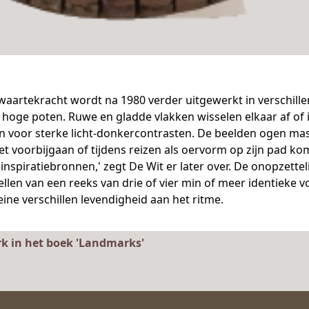
waartekracht wordt na 1980 verder uitgewerkt in verschille
hoge poten. Ruwe en gladde vlakken wisselen elkaar af of 
oor sterke licht-donkercontrasten. De beelden ogen massie
et voorbijgaan of tijdens reizen als oervorm op zijn pad komt.
nspiratiebronnen,' zegt De Wit er later over. De onopzettel
tellen van een reeks van drie of vier min of meer identiek
eine verschillen levendigheid aan het ritme.
rk in het boek 'Landmarks'